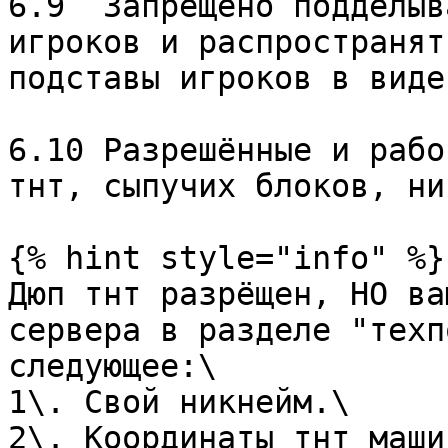
6.9  Запрещено подделыв
игроков и распространят
подставы игроков в виде
6.10 Разрешённые и рабо
тнт, сыпучих блоков, ни
{% hint style="info" %}

Дюп тнт разрёщен, НО ва
сервера в разделе "техп
следующее:\

1\. Свой никнейм.\

2\. Координаты тнт маши