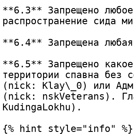
**6.3** Запрещено любое
распространение сида мир
**6.4** Запрещена любая
**6.5** Запрещено какое
территории спавна без с
(nick: Klay\_0) или Адм
(nick: nskVeterans). Гл
KudingaLokhu).

{% hint style="info" %}
