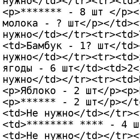
нужно</td></tr><tr><td>
<p>******* - 8 шт </p><
молока - ? шт</p></td><
нужно</td></tr><tr><td>
<td>Бамбук - 1? шт</td>
нужно</td></tr><tr><td>
ягоды - 6 шт</td><td>2<
нужно</td></tr><tr><td>
<p>Яблоко - 2 шт</p><p>
<p>****** - 2 шт</p></t
<td>Не нужно</td></tr><
<td>******** **** - 4 ш
<td>Не нужно</td></tr><