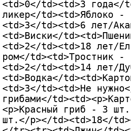
<td>0</td><td>3 года</t
ликер</td><td>Яблоко - 
<td>3</td><td>6 лет/Ака
<td>Виски</td><td>Пшени
<td>2</td><td>18 лет/Ел
ром</td><td>Тростник - 
<td>2</td><td>14 лет/Ду
<td>Водка</td><td>Карто
<td>3</td><td>Не нужно<
грибами</td><td><p>Карт
<p>Красный гриб - 3 шт.
шт.</p></td><td>18</td>
</tr><tr><td>Джин</td><