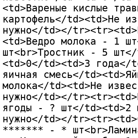
<td>Вареные кислые трав
картофель</td><td>Не из
нужно</td></tr><tr><td>
<td>Ведро молока - 1 шт
шт<br>Тростник - 5 шт</
<td>0</td><td>3 года</t
яичная смесь</td><td>Яй
молока</td><td>Не извес
нужно</td></tr><tr><td>
ягоды - ? шт</td><td>2 
нужно</td></tr><tr><td>
******* - * шт<br>Ламин