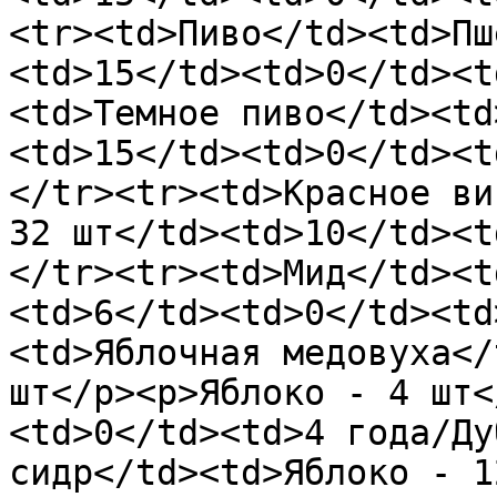
<tr><td>Пиво</td><td>Пш
<td>15</td><td>0</td><t
<td>Темное пиво</td><td
<td>15</td><td>0</td><t
</tr><tr><td>Красное ви
32 шт</td><td>10</td><t
</tr><tr><td>Мид</td><t
<td>6</td><td>0</td><td
<td>Яблочная медовуха</
шт</p><p>Яблоко - 4 шт<
<td>0</td><td>4 года/Ду
сидр</td><td>Яблоко - 1