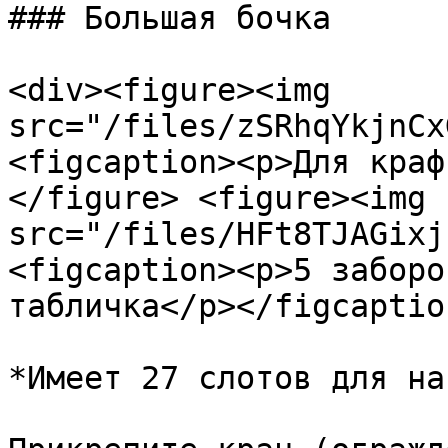
### Большая бочка

<div><figure><img 
src="/files/zSRhqYkjnCx
<figcaption><p>Для краф
</figure> <figure><img 
src="/files/HFt8TJAGixj
<figcaption><p>5 заборо
табличка</p></figcaptio
*Имеет 27 слотов для на