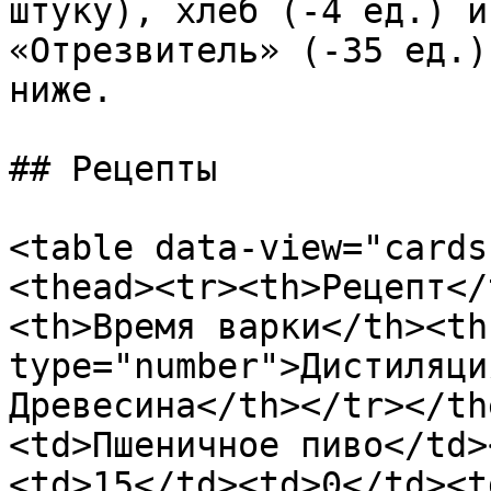
штуку), хлеб (-4 ед.) и
«Отрезвитель» (-35 ед.)
ниже.

## Рецепты

<table data-view="cards
<thead><tr><th>Рецепт</
<th>Время варки</th><th
type="number">Дистиляци
Древесина</th></tr></th
<td>Пшеничное пиво</td>
<td>15</td><td>0</td><t