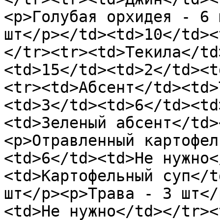
<p>Голубая орхидея - 6 
шт</p></td><td>10</td><
</tr><tr><td>Текила</td
<td>15</td><td>2</td><t
<tr><td>Абсент</td><td>
<td>3</td><td>6</td><td
<td>Зеленый абсент</td>
<p>Отравленный картофел
<td>6</td><td>Не нужно<
<td>Картофельный суп</t
шт</p><p>Трава - 3 шт</
<td>Не нужно</td></tr><