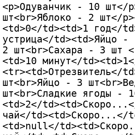
<p>Одуванчик - 10 шт</p
шт<br>Яблоко - 2 шт</p>
<td>0</td><td>1 год</td
устрица</td><td>Яйцо - 
2 шт<br>Сахара - 3 шт <
<td>10 минут</td><td>1<
<tr><td>Отрезвитель</td
шт<br>Яйцо - 3 шт<br>Ве
шт<br>Сладкие ягоды - 1
<td>2</td><td>Скоро...<
чай</td><td>Скоро...</t
<td>null</td><td>Скоро.