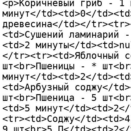
<p>Коричневый гриб - 1 
минут</td><td>0</td><td
древесина</td></tr><tr>
<td>Сушений ламинарий -
<td>2 минуты</td><td>nu
</tr><tr><td>Яблочный с
шт<br>Пшеницы - * шт<br
минут</td><td>2</td><td
<td>Арбузный соджу</td>
шт<br>Пшеница - 5 шт<br
<td>5 минут</td><td>2</
<tr><td>Соджу</td><td>4
9 шт<br>5 П</td><td>2</