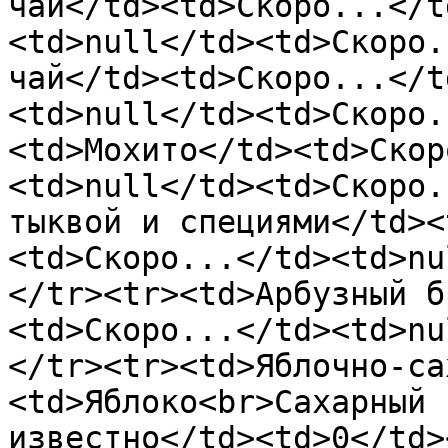
чай</td><td>Скоро...</t
<td>null</td><td>Скоро.
чай</td><td>Скоро...</t
<td>null</td><td>Скоро.
<td>Мохито</td><td>Скор
<td>null</td><td>Скоро.
тыквой и специями</td><
<td>Скоро...</td><td>nu
</tr><tr><td>Арбузный б
<td>Скоро...</td><td>nu
</tr><tr><td>Яблочно-са
<td>Яблоко<br>Сахарный 
известно</td><td>0</td>