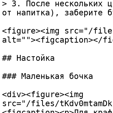
> 3. После нескольких ц
от напитка), заберите б
<figure><img src="/file
alt=""><figcaption></fi
## Настойка

### Маленькая бочка

<div><figure><img 
src="/files/tKdv0mtamDk
<figcaption><p>Для краф