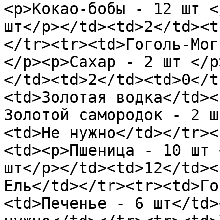
<p>Кокао-бобы - 12 шт <
шт</p></td><td>2</td><t
</tr><tr><td>Гоголь-Мог
</p><p>Сахар - 2 шт </p
</td><td>2</td><td>0</t
<td>Золотая водка</td><
Золотой самородок - 2 ш
<td>Не нужно</td></tr><
<td><p>Пшеница - 10 шт 
шт</p></td><td>12</td><
Ель</td></tr><tr><td>Го
<td>Печенье - 6 шт</td>